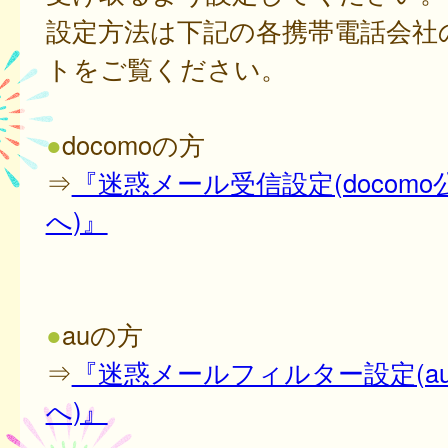
設定方法は下記の各携帯電話会社
トをご覧ください。
●
docomoの方
⇒
『迷惑メール受信設定(docom
へ)』
●
auの方
⇒
『迷惑メールフィルター設定(a
へ)』