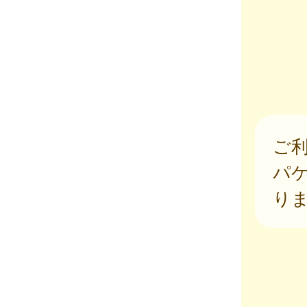
ご
パ
り