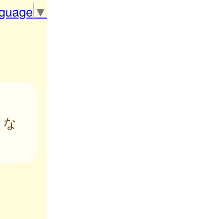
nguage
▼
とな