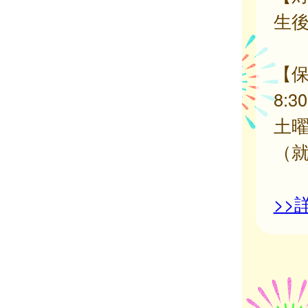
生後
【
8:
土曜日
（就
>>