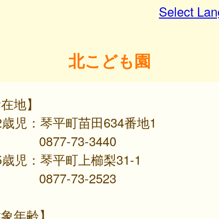
Select La
北こども園
所在地】
2歳児：琴平町苗田634番地1
77-73-3440
5歳児：琴平町上櫛梨31-1
77-73-2523
対象年齢】