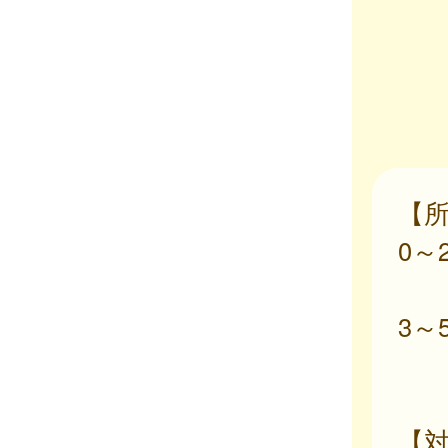
【
0～
08
3～
08
【