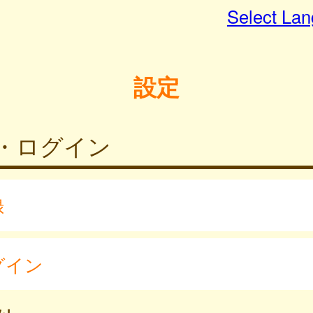
Select La
設定
・ログイン
録
グイン