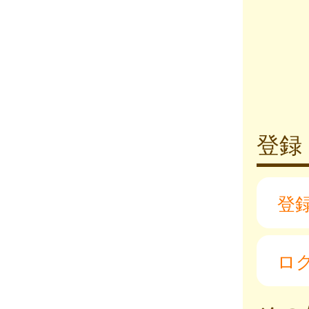
登録
登
ロ