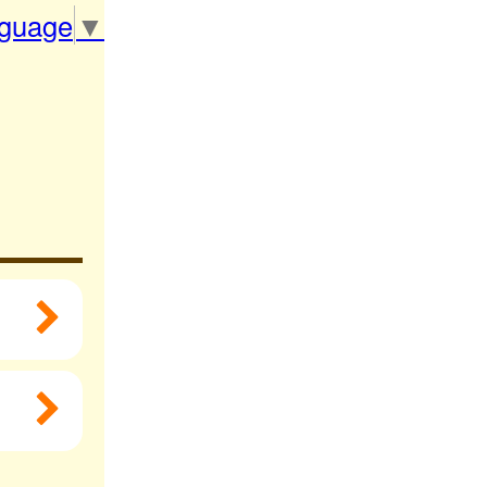
nguage
▼