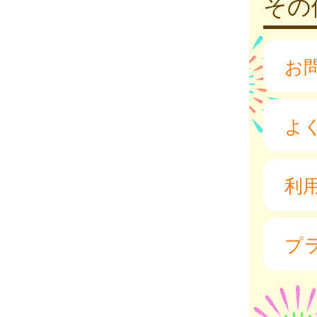
その
お
よ
利
プ